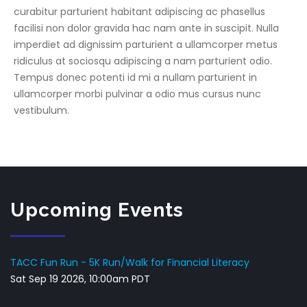
curabitur parturient habitant adipiscing ac phasellus
facilisi non dolor gravida hac nam ante in suscipit. Nulla
imperdiet ad dignissim parturient a ullamcorper metus
ridiculus at sociosqu adipiscing a nam parturient odio.
Tempus donec potenti id mi a nullam parturient in
ullamcorper morbi pulvinar a odio mus cursus nunc
vestibulum.
Upcoming Events
TACC Fun Run - 5K Run/Walk for Financial Literacy
Sat Sep 19 2026, 10:00am PDT