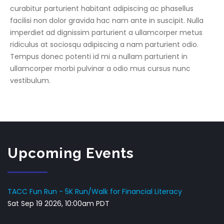
curabitur parturient habitant adipiscing ac phasellus
facilisi non dolor gravida hac nam ante in suscipit. Nulla
imperdiet ad dignissim parturient a ullamcorper metus
ridiculus at sociosqu adipiscing a nam parturient odio.
Tempus donec potenti id mi a nullam parturient in
ullamcorper morbi pulvinar a odio mus cursus nunc
vestibulum.
Upcoming Events
TACC Fun Run - 5K Run/Walk for Financial Literacy
Sat Sep 19 2026, 10:00am PDT